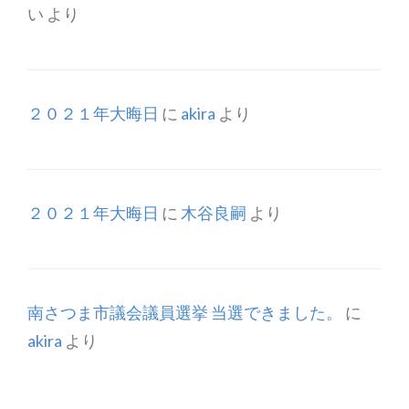
い
より
２０２１年大晦日
に
akira
より
２０２１年大晦日
に
木谷良嗣
より
南さつま市議会議員選挙 当選できました。
に
akira
より