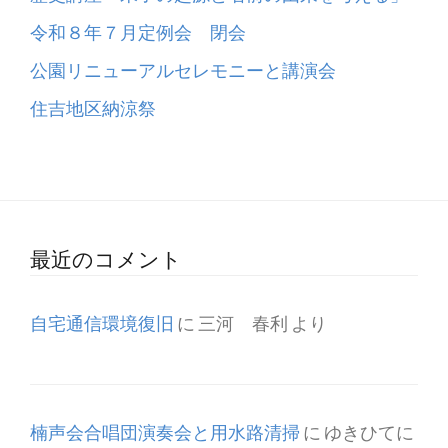
令和８年７月定例会 閉会
公園リニューアルセレモニーと講演会
住吉地区納涼祭
最近のコメント
自宅通信環境復旧
に
三河 春利
より
楠声会合唱団演奏会と用水路清掃
に
ゆきひてに