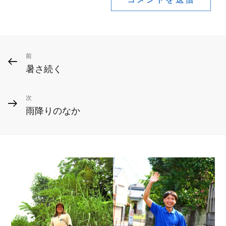
投
前
前
暑さ続く
の
稿
投
ナ
次
次
稿
雨降りのなか
ビ
の
投
ゲ
稿
ー
シ
ョ
ン