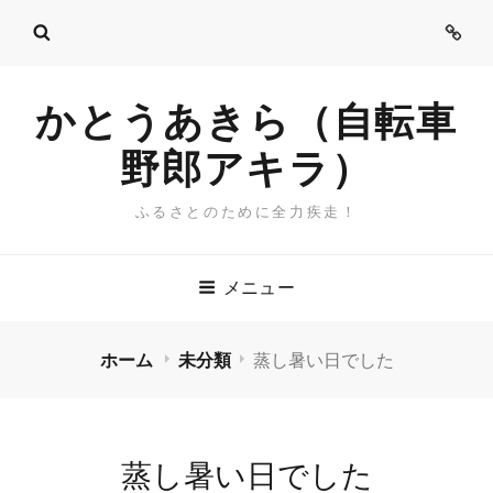
ご
挨
拶
かとうあきら（自転車
野郎アキラ）
ふるさとのために全力疾走！
メニュー
ホーム
未分類
蒸し暑い日でした
蒸し暑い日でした