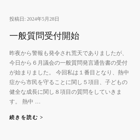
児
島
投稿日:
2024年5月28日
市
へ
一般質問受付開始
昨夜から警報も発令され荒天でありましたが、
今日から６月議会の一般質問発言通告書の受付
が始まりました。 今回私は１番目となり、熱中
症から市民を守ることに関し５項目、子どもの
健全な成長に関し８項目の質問をしていきま
す。 熱中 …
一
続きを読む >
般
質