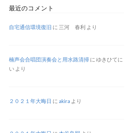
最近のコメント
自宅通信環境復旧
に
三河 春利
より
楠声会合唱団演奏会と用水路清掃
に
ゆきひてに
い
より
２０２１年大晦日
に
akira
より