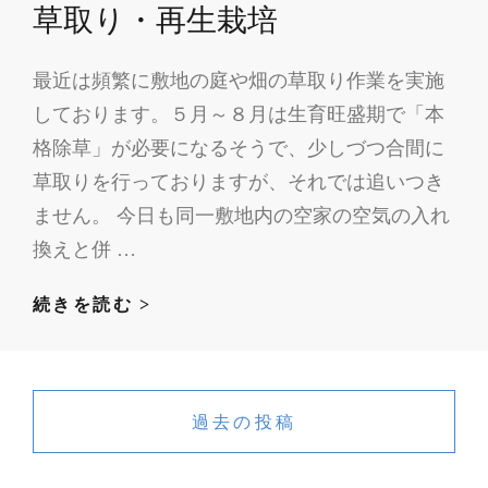
草取り・再生栽培
議
員
最近は頻繁に敷地の庭や畑の草取り作業を実施
勉
しております。５月～８月は生育旺盛期で「本
強
会・
格除草」が必要になるそうで、少しづつ合間に
フ
草取りを行っておりますが、それでは追いつき
リ
ません。 今日も同一敷地内の空家の空気の入れ
ー
換えと併 …
ス
ク
草
続きを読む >
ー
取
ル
り・
投
な
再
稿
ど
過去の投稿
生
ナ
栽
培