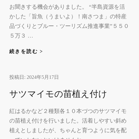
０
お聞きする機会がありました。 “半島資源を活
２
かした「旨魚（うまいよ）！南さつま」の特産
４
品づくりとブルー・ツーリズム推進事業”５５０
５万３ …
タ
続きを読む >
カ
エ
投稿日:
2024年5月17日
ビ
モ
サツマイモの苗植え付け
ニ
ュ
紅はるかなど２種類各１０本づつのサツマイモ
メ
の苗植え付けを行いました。活着しやすい斜め
ン
ト
植えとしましたが、ちゃんと育つように気を配