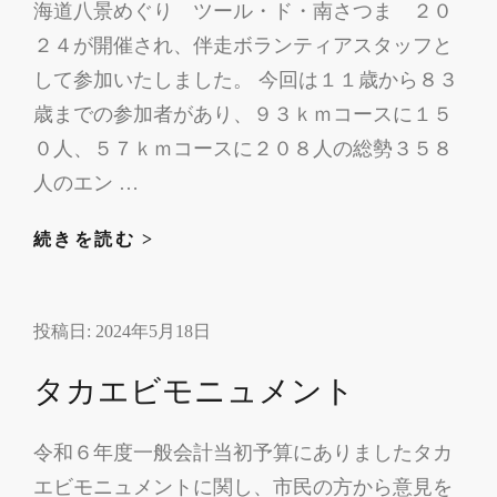
海道八景めぐり ツール・ド・南さつま ２０
２４が開催され、伴走ボランティアスタッフと
して参加いたしました。 今回は１１歳から８３
歳までの参加者があり、９３ｋｍコースに１５
０人、５７ｋｍコースに２０８人の総勢３５８
人のエン …
ツ
続きを読む >
ー
ル
投稿日:
2024年5月18日
ド
南
タカエビモニュメント
さ
つ
令和６年度一般会計当初予算にありましたタカ
ま
エビモニュメントに関し、市民の方から意見を
２