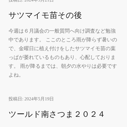
武
サツマイモ苗その後
家
門
今週は６月議会の一般質問へ向け調査など勉強
前
中であります。 ここのところ雨が降らず暑いの
の
プ
で、金曜日に植え付けをしたサツマイモ苗の葉
ラ
っぱが萎れているものもあり、心配しておりま
ン
す。 雨が降るまでは、朝夕の水やりは必要です
タ
よね。
ー
投稿日:
2024年5月19日
ツールド南さつま２０２４