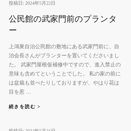
投稿日:
2024年5月22日
問
受
公民館の武家門前のプランタ
付
開
ー
始
上鴻巣自治公民館の敷地にある武家門前に、自
治会長さんがプランターを置いてくださいまし
た。 武家門屋根仮補修中ですので、進入禁止の
意味も含めてということでした。 私の家の前に
は盆栽も並べたりしておりますが、やはり花は
目を惹 …
公
続きを読む >
民
館
投稿日:
2024年5月21日
の