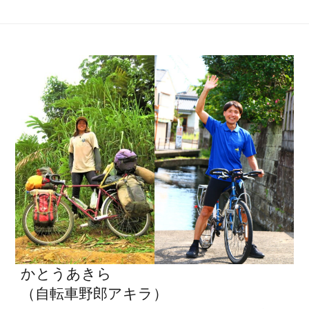
ビ
ゲ
ー
シ
ョ
ン
かとうあきら
（自転車野郎アキラ）