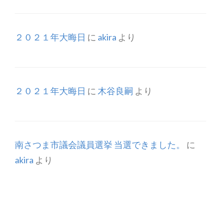
２０２１年大晦日
に
akira
より
２０２１年大晦日
に
木谷良嗣
より
南さつま市議会議員選挙 当選できました。
に
akira
より