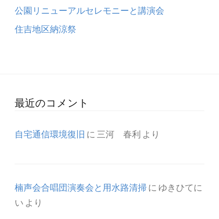
公園リニューアルセレモニーと講演会
住吉地区納涼祭
最近のコメント
自宅通信環境復旧
に
三河 春利
より
楠声会合唱団演奏会と用水路清掃
に
ゆきひてに
い
より