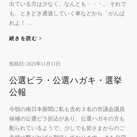
出ている方は少なく、なんとも・・・。 それで
も、ときどき通過していく車などから「がんば
れよ！ …
坊
続きを読む >
津・
笠
投稿日:
2025年11月11日
沙
方
公選ビラ・公選ハガキ・選挙
面
へ
公報
今朝の南日本新聞に私も含め３名の市議会議員
候補の公選ビラ折込があり、公選ハガキの方も
配られているようで、少しでも皆さまからのご