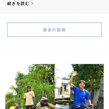
選
続きを読む >
挙
戦
投
始
稿
過去の投稿
ま
ナ
る
ビ
ゲ
ー
シ
ョ
ン