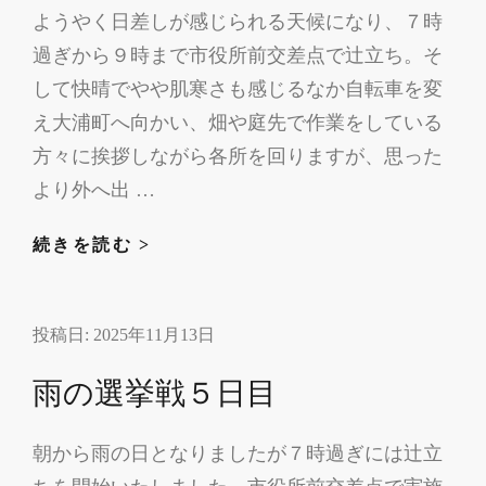
ようやく日差しが感じられる天候になり、７時
過ぎから９時まで市役所前交差点で辻立ち。そ
して快晴でやや肌寒さも感じるなか自転車を変
え大浦町へ向かい、畑や庭先で作業をしている
方々に挨拶しながら各所を回りますが、思った
より外へ出 …
快
続きを読む >
晴
の
投稿日:
2025年11月13日
選
挙
雨の選挙戦５日目
戦
６
朝から雨の日となりましたが７時過ぎには辻立
日