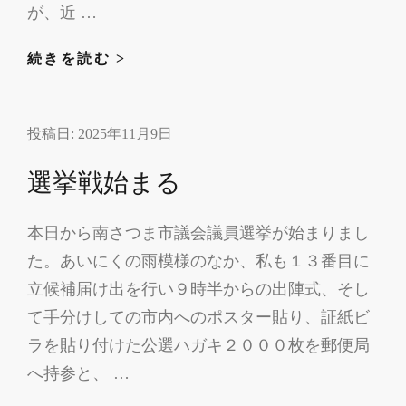
報
が、近 …
選
続きを読む >
挙
戦
投稿日:
2025年11月9日
２
日
選挙戦始まる
目
本日から南さつま市議会議員選挙が始まりまし
た。あいにくの雨模様のなか、私も１３番目に
立候補届け出を行い９時半からの出陣式、そし
て手分けしての市内へのポスター貼り、証紙ビ
ラを貼り付けた公選ハガキ２０００枚を郵便局
へ持参と、 …