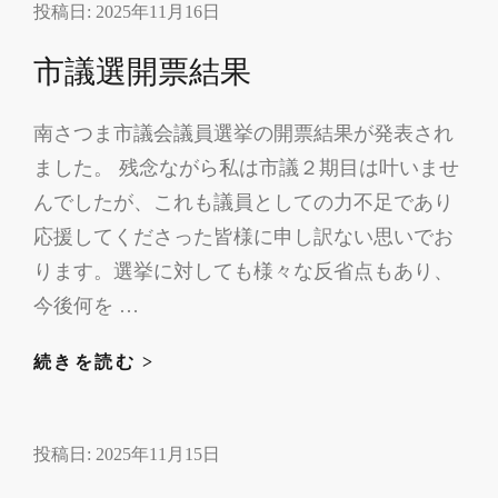
投稿日:
2025年11月16日
ま
市
市議選開票結果
議
会
南さつま市議会議員選挙の開票結果が発表され
議
ました。 残念ながら私は市議２期目は叶いませ
員
んでしたが、これも議員としての力不足であり
応援してくださった皆様に申し訳ない思いでお
ります。選挙に対しても様々な反省点もあり、
今後何を …
市
続きを読む >
議
選
投稿日:
2025年11月15日
開
票