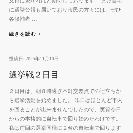
支持に繋がればと期待しております。 また自宅
に選挙公報も届いており市民の方々には、ぜひ
各候補者 …
公
続きを読む >
選
ビ
投稿日:
2025年11月10日
ラ・
公
選挙戦２日目
選
ハ
２日目は、朝８時過ぎ本町交差点での辻立ちか
ガ
ら選挙活動を始めました。 昨日はほとんど市内
キ・
選
を回ることが出来ませんでしたので、実質今日
挙
からの本格的に自転車で回り始めたわけです。
公
私は前回の選挙同様に２台の自転車で回ります