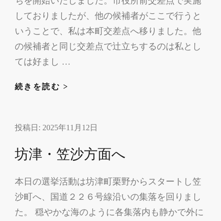
ちを開始いたしました。市役所前交差点で実施
目
しておりましたが、他の候補者がここで行うと
いうことで、私は本町交差点へ移りました。他
の候補者と同じ交差点で辻立ちするのは私とし
ては好まし …
雨
続きを読む >
の
選
投稿日:
2025年11月12日
挙
戦
坊津・笠沙方面へ
５
日
本日の選挙活動は坊津町栗野からスタートし笠
目
沙町へ、国道２２６号線沿いの集落を回りまし
た。 穏やかな海のように各集落内も静かで外に