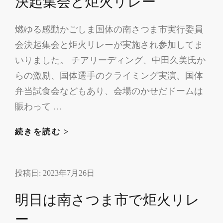
決起集会と炬火リレー
で
ク
燃ゆる感動かごしま国体の南さつま市実行委員
ー
会決起集会と炬火リレーが実施され参加してま
デ
タ
いりました。 チアリーディング、中田久美氏か
ー
らの激励、国体選手のクライミング実演、国体
弁当試食会などもあり、会場のかせだドームは
賑わって …
決
続きを読む >
起
集
投稿日:
2023年7月26日
会
と
明日は南さつま市で炬火リレ
炬
火
ー