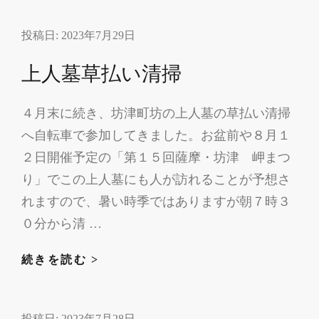
亡
浜
事
投稿日:
2023年7月29日
ク
故
リ
上人墓草払い清掃
を
ー
受
ン
け
４月末に続き、坊津町坊の上人墓の草払い清掃
作
へ自転車で参加してきました。お盆前や８月１
戦
参
２日開催予定の「第１５回薩摩・坊津 岬まつ
加
り」でこの上人墓にも人が訪れることが予想さ
れますので、暑い時季ではありますが朝７時３
０分から清 …
上
続きを読む >
人
墓
投稿日:
2023年7月28日
草