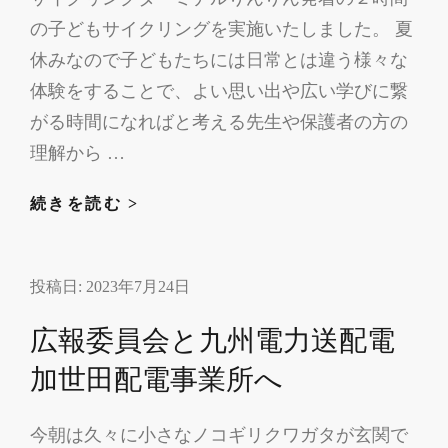
市
の子どもサイクリングを実施いたしました。 夏
で
炬
休みなので子どもたちには日常とは違う様々な
火
体験をすることで、よい思い出や広い学びに繋
リ
がる時間になればと考える先生や保護者の方の
レ
理解から …
ー
子
続きを読む >
ど
も
投稿日:
2023年7月24日
サ
イ
広報委員会と九州電力送配電
ク
リ
加世田配電事業所へ
ン
グ
今朝は久々に小さなノコギリクワガタが玄関で