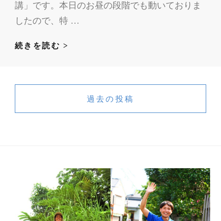
講」です。本日のお昼の段階でも動いておりま
したので、特 …
明
続きを読む >
日、
竹
投
田
稿
過去の投稿
神
ナ
社
ビ
夏
祭
ゲ
り
ー
シ
ョ
ン