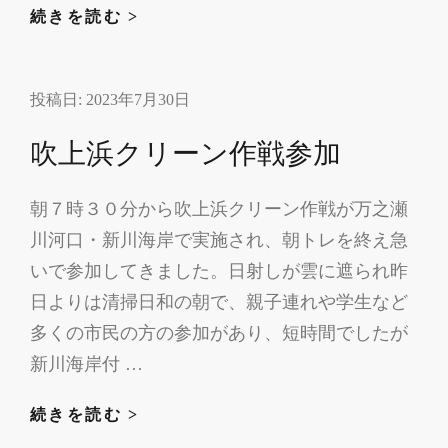
米
続きを読む >
沢
市
投稿日:
2023年7月30日
の
女
吹上浜クリーン作戦参加
子
中
朝７時３０分から吹上浜クリーン作戦が万之瀬
学
川河口・新川海岸で実施され、朝トレを終え急
生
熱
いで参加してきました。日射しが雲に遮られ昨
中
日よりは清掃日和の朝で、親子連れや学生など
症
多くの市民の方の参加があり、短時間でしたが
疑
新川海岸付 …
い
で
吹
続きを読む >
死
上