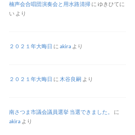
楠声会合唱団演奏会と用水路清掃
に
ゆきひてに
い
より
２０２１年大晦日
に
akira
より
２０２１年大晦日
に
木谷良嗣
より
南さつま市議会議員選挙 当選できました。
に
akira
より