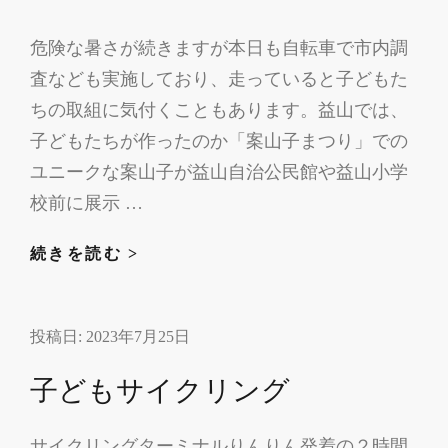
リ
レ
危険な暑さが続きますが本日も自転車で市内調
ー
査なども実施しており、走っていると子どもた
ちの取組に気付くこともあります。益山では、
子どもたちが作ったのか「案山子まつり」での
ユニークな案山子が益山自治公民館や益山小学
校前に展示 …
明
続きを読む >
日
は
投稿日:
2023年7月25日
南
さ
子どもサイクリング
つ
ま
サイクリングターミナルりんりん発着の２時間