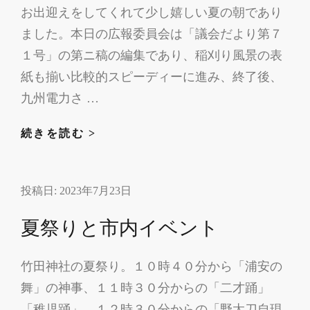
お出迎えをしてくれて少し嬉しい夏の朝であり
ました。本日の広報委員会は「議会だより第７
１号」の第ニ稿の編集であり、稲刈り風景の表
紙も揃い比較的スピーディーに進み、終了後、
九州電力さ …
広
続きを読む >
報
委
投稿日:
2023年7月23日
員
会
夏祭りと市内イベント
と
九
竹田神社の夏祭り。１０時４０分から「浦安の
州
舞」の神事、１１時３０分からの「二才踊」
電
力
「稚児踊」、１２時３０分からの「野太刀自現