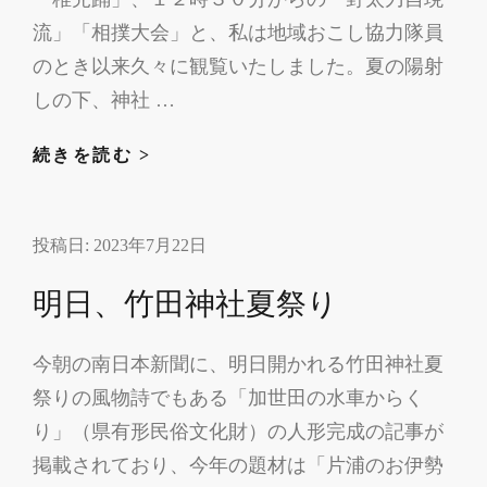
送
流」「相撲大会」と、私は地域おこし協力隊員
配
のとき以来久々に観覧いたしました。夏の陽射
電
しの下、神社 …
加
世
夏
続きを読む >
田
祭
配
り
電
投稿日:
2023年7月22日
と
事
市
明日、竹田神社夏祭り
業
内
所
イ
へ
今朝の南日本新聞に、明日開かれる竹田神社夏
ベ
祭りの風物詩でもある「加世田の水車からく
ン
ト
り」（県有形民俗文化財）の人形完成の記事が
掲載されており、今年の題材は「片浦のお伊勢