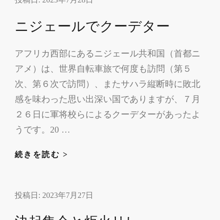
払
ニジェールでクーデター
い
清
アフリカ西部にあるニジェール共和国（首都ニ
掃
アメ）は、世界自転車旅で何度も訪問（第５
次、第６次で訪問）、またサハラ縦断時に敗北
感を味わった思い出深い国でありますが、７月
２６日に軍将校らによるクーデターがあったよ
うです。20 …
ニ
続きを読む >
ジ
ェ
投稿日:
2023年7月27日
ー
ル