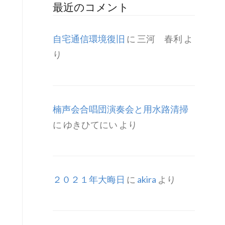
最近のコメント
自宅通信環境復旧
に
三河 春利
よ
り
楠声会合唱団演奏会と用水路清掃
に
ゆきひてにい
より
２０２１年大晦日
に
akira
より