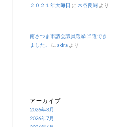
２０２１年大晦日
に
木谷良嗣
より
南さつま市議会議員選挙 当選でき
ました。
に
akira
より
アーカイブ
2026年8月
2026年7月