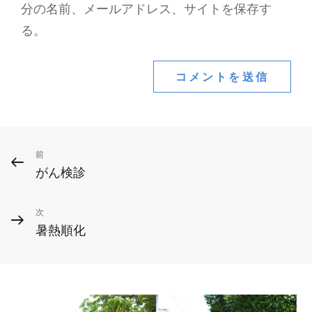
分の名前、メールアドレス、サイトを保存す
る。
投
前
前
がん検診
の
稿
投
ナ
次
次
稿
暑熱順化
ビ
の
投
ゲ
稿
ー