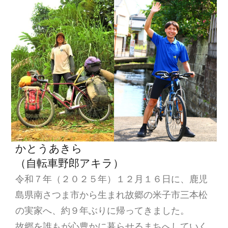
シ
ョ
ン
かとうあきら
（自転車野郎アキラ）
令和７年（２０２５年）１２月１６日に、鹿児
島県南さつま市から生まれ故郷の米子市三本松
の実家へ、約９年ぶりに帰ってきました。
故郷を誰もが心豊かに暮らせるまちへしていく