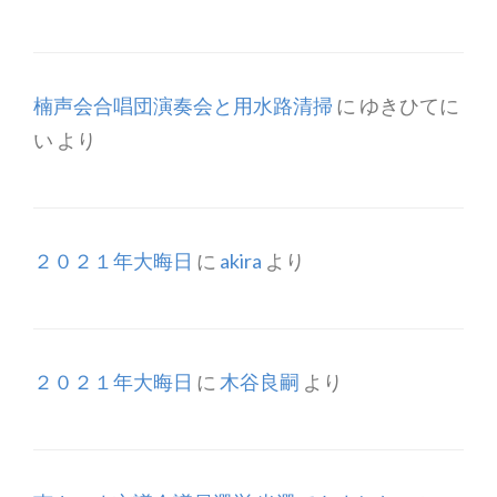
楠声会合唱団演奏会と用水路清掃
に
ゆきひてに
い
より
２０２１年大晦日
に
akira
より
２０２１年大晦日
に
木谷良嗣
より