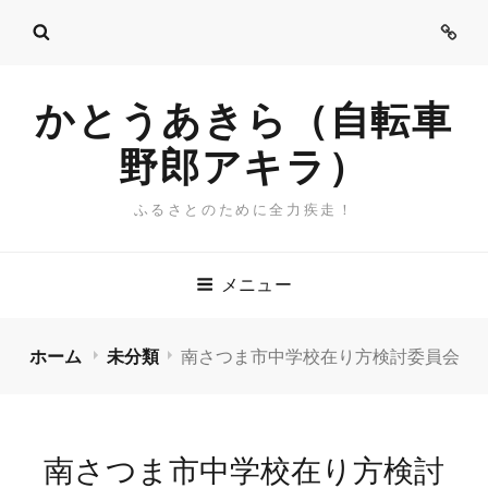
ご
挨
拶
かとうあきら（自転車
野郎アキラ）
ふるさとのために全力疾走！
メニュー
ホーム
未分類
南さつま市中学校在り方検討委員会
南さつま市中学校在り方検討