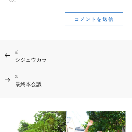
投
前
前
シジュウカラ
の
稿
投
ナ
次
次
稿
最終本会議
ビ
の
投
ゲ
稿
ー
シ
ョ