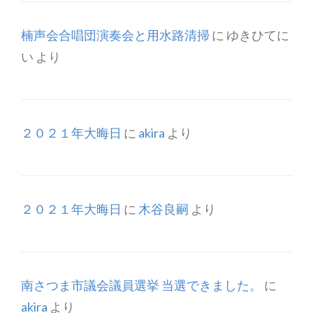
楠声会合唱団演奏会と用水路清掃
に
ゆきひてに
い
より
２０２１年大晦日
に
akira
より
２０２１年大晦日
に
木谷良嗣
より
南さつま市議会議員選挙 当選できました。
に
akira
より