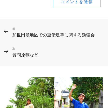
投
前
前
加世田麓地区での重伝建等に関する勉強会
の
稿
投
ナ
次
次
稿
質問原稿など
ビ
の
投
ゲ
稿
ー
シ
ョ
ン