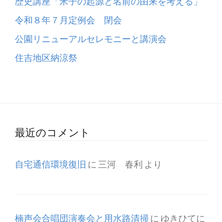
歴史講座「米子の起源と名前の由来を考える」
令和８年７月定例会 閉会
公園リニューアルセレモニーと講演会
住吉地区納涼祭
最近のコメント
自宅通信環境復旧
に
三河 春利
より
楠声会合唱団演奏会と用水路清掃
に
ゆきひてに