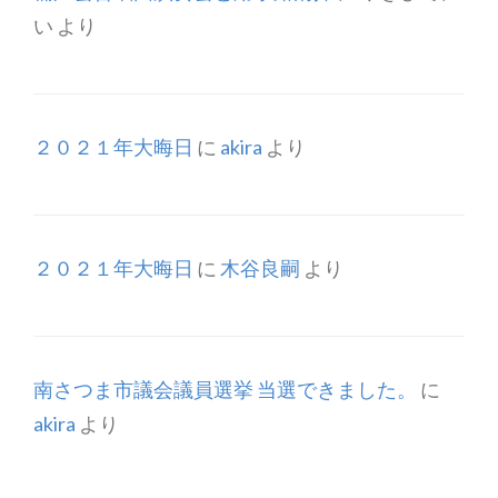
い
より
２０２１年大晦日
に
akira
より
２０２１年大晦日
に
木谷良嗣
より
南さつま市議会議員選挙 当選できました。
に
akira
より