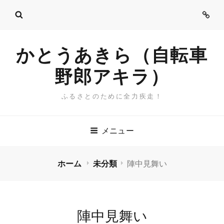
ご
挨
拶
かとうあきら（自転車
野郎アキラ）
ふるさとのために全力疾走！
メニュー
ホーム
未分類
陣中見舞い
陣中見舞い