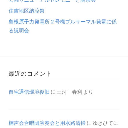
住吉地区納涼祭
島根原子力発電所２号機プルサーマル発電に係
る説明会
最近のコメント
自宅通信環境復旧
に
三河 春利
より
楠声会合唱団演奏会と用水路清掃
に
ゆきひてに