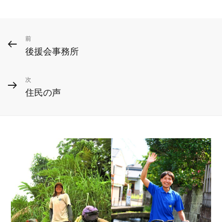
投
前
前
後援会事務所
の
稿
投
ナ
次
次
稿
住民の声
ビ
の
投
ゲ
稿
ー
シ
ョ
ン