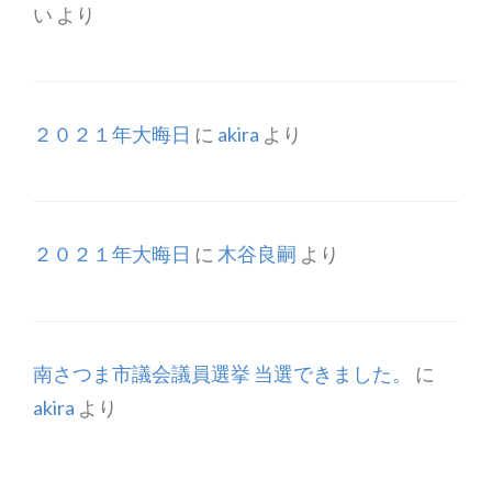
い
より
２０２１年大晦日
に
akira
より
２０２１年大晦日
に
木谷良嗣
より
南さつま市議会議員選挙 当選できました。
に
akira
より