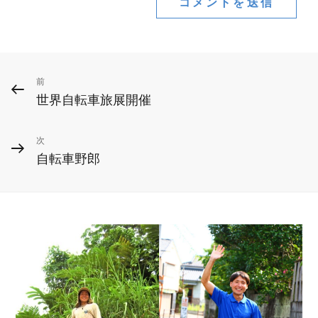
投
前
前
世界自転車旅展開催
の
稿
投
ナ
次
次
稿
自転車野郎
ビ
の
投
ゲ
稿
ー
シ
ョ
ン