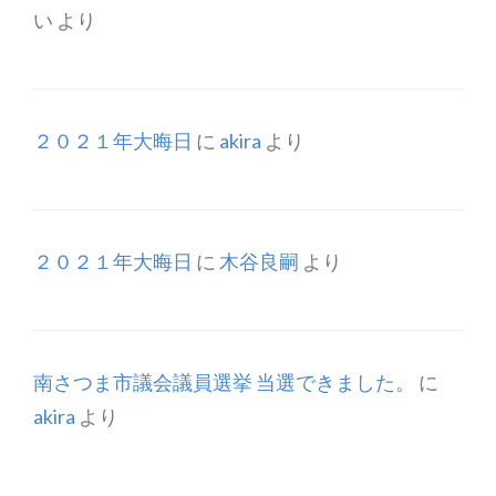
い
より
２０２１年大晦日
に
akira
より
２０２１年大晦日
に
木谷良嗣
より
南さつま市議会議員選挙 当選できました。
に
akira
より