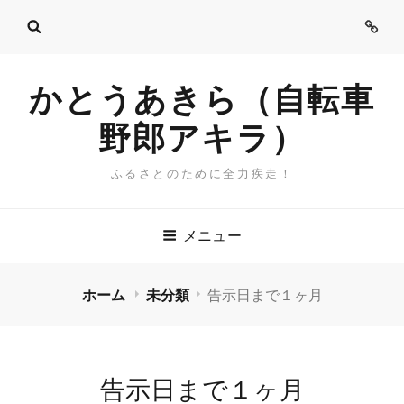
ご
挨
拶
かとうあきら（自転車
野郎アキラ）
ふるさとのために全力疾走！
メニュー
ホーム
未分類
告示日まで１ヶ月
告示日まで１ヶ月