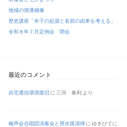
地域の側溝補修
歴史講座「米子の起源と名前の由来を考える」
令和８年７月定例会 閉会
最近のコメント
自宅通信環境復旧
に
三河 春利
より
楠声会合唱団演奏会と用水路清掃
に
ゆきひてに