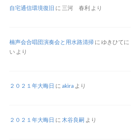
自宅通信環境復旧
に
三河 春利
より
楠声会合唱団演奏会と用水路清掃
に
ゆきひてに
い
より
２０２１年大晦日
に
akira
より
２０２１年大晦日
に
木谷良嗣
より