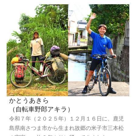
ー
シ
ョ
ン
かとうあきら
（自転車野郎アキラ）
令和７年（２０２５年）１２月１６日に、鹿児
島県南さつま市から生まれ故郷の米子市三本松