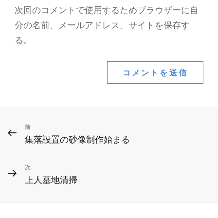
次回のコメントで使用するためブラウザーに自
分の名前、メールアドレス、サイトを保存す
る。
投
前
前
集落設置の砂像制作始まる
の
稿
投
ナ
次
次
稿
上人墓地清掃
ビ
の
投
ゲ
稿