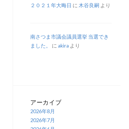
２０２１年大晦日
に
木谷良嗣
より
南さつま市議会議員選挙 当選でき
ました。
に
akira
より
アーカイブ
2026年8月
2026年7月