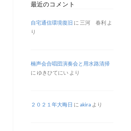
最近のコメント
自宅通信環境復旧
に
三河 春利
よ
り
楠声会合唱団演奏会と用水路清掃
に
ゆきひてにい
より
２０２１年大晦日
に
akira
より