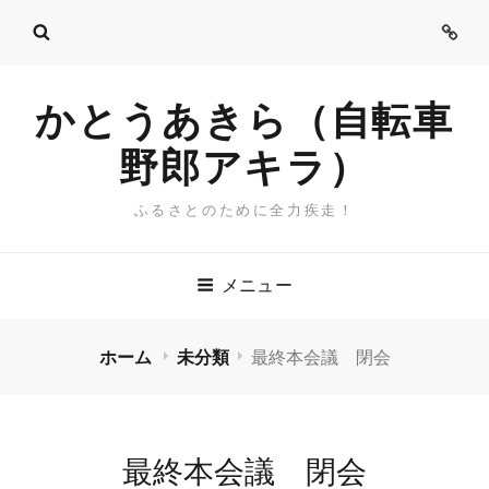
ご
挨
拶
かとうあきら（自転車
野郎アキラ）
ふるさとのために全力疾走！
メニュー
ホーム
未分類
最終本会議 閉会
最終本会議 閉会