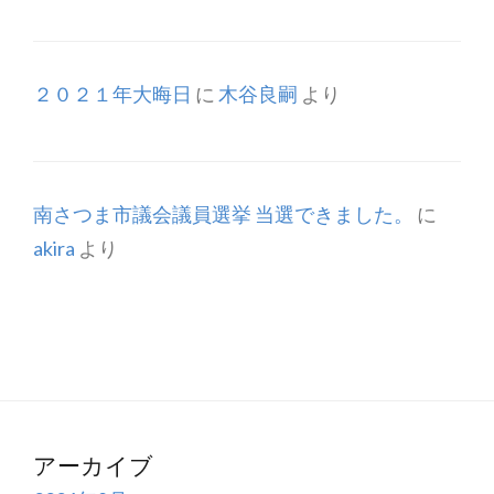
２０２１年大晦日
に
木谷良嗣
より
南さつま市議会議員選挙 当選できました。
に
akira
より
アーカイブ