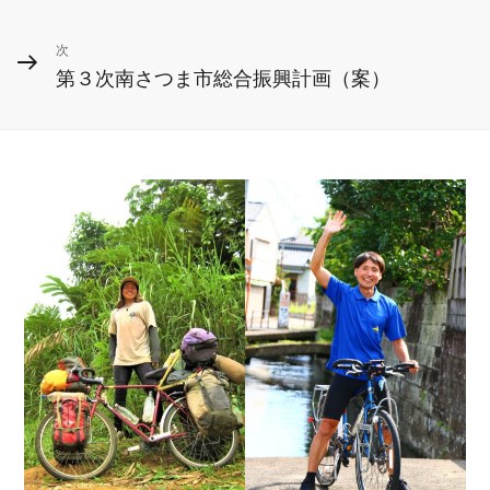
ナ
稿
ビ
次
次
第３次南さつま市総合振興計画（案）
の
ゲ
投
ー
稿
シ
ョ
ン