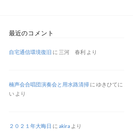
最近のコメント
自宅通信環境復旧
に
三河 春利
より
楠声会合唱団演奏会と用水路清掃
に
ゆきひてに
い
より
２０２１年大晦日
に
akira
より