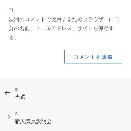
次回のコメントで使用するためブラウザーに自
分の名前、メールアドレス、サイトを保存す
る。
投
前
前
当選
の
稿
投
ナ
次
次
稿
新人議員説明会
ビ
の