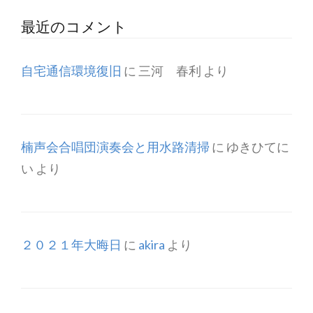
最近のコメント
自宅通信環境復旧
に
三河 春利
より
楠声会合唱団演奏会と用水路清掃
に
ゆきひてに
い
より
２０２１年大晦日
に
akira
より