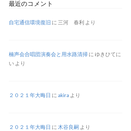
最近のコメント
自宅通信環境復旧
に
三河 春利
より
楠声会合唱団演奏会と用水路清掃
に
ゆきひてに
い
より
２０２１年大晦日
に
akira
より
２０２１年大晦日
に
木谷良嗣
より