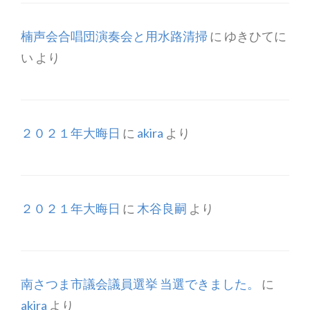
楠声会合唱団演奏会と用水路清掃
に
ゆきひてに
い
より
２０２１年大晦日
に
akira
より
２０２１年大晦日
に
木谷良嗣
より
南さつま市議会議員選挙 当選できました。
に
akira
より