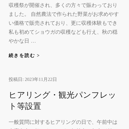
収穫祭が開催され、多くの方々で賑わっており
ました。 自然農法で作られた野菜がお求めやす
い価格で販売されており、更に収穫体験もでき
私も初めてショウガの収穫なども行え、秋の穏
やかな日 …
収
続きを読む >
穫
祭・
投稿日:
2023年11月22日
旅
の
ヒアリング・観光パンフレッ
テ
ン
ト等設置
ト
一般質問に対するヒアリングの日で、午前中は