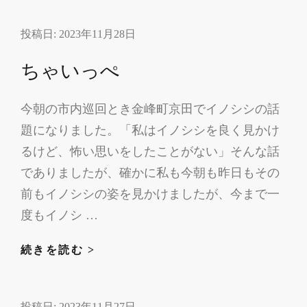
田
投稿日:
2023年11月28日
鍛
冶
ちゃいっぺ
の
志
今朝の市内巡回とき金峰町京田でイノシシの話
耕
題になりました。「私はイノシシを良く見かけ
庵・
み
るけど、怖い思いをしたことがない」そんな話
か
でありましたが、確かに私も今朝も昨日もその
ん
前もイノシシの姿を見かけましたが、今まで一
の
度もイノシ …
皮
茶
ち
続きを読む >
ゃ
い
投稿日:
2023年11月27日
っ