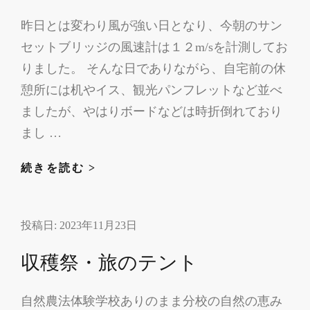
ー
昨日とは変わり風が強い日となり、今朝のサン
と
セットブリッジの風速計は１２m/sを計測してお
昔
遊
りました。 そんな日でありながら、自宅前の休
び
憩所には机やイス、観光パンフレットなど並べ
体
ましたが、やはりボードなどは時折倒れており
験
まし …
大
会
休
続きを読む >
憩
所
投稿日:
2023年11月23日
の
イ
収穫祭・旅のテント
ス
自然農法体験学校ありのまま分校の自然の恵み