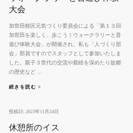
会
大会
設
立
加世田校区元気づくり委員会による「第１３回
準
加世田を楽しく、歩こう！ウォークラリーと昔
備
遊び体験大会」が開催され、私も「人づくり部
会・
会」部員ですのでスタッフとして参加いたしま
入
した。親子３世代の交流や親睦を深めたり故郷
学
の歴史など …
説
明
ウ
続きを読む >
会
ォ
ー
投稿日:
2023年11月24日
ク
ラ
休憩所のイス
リ