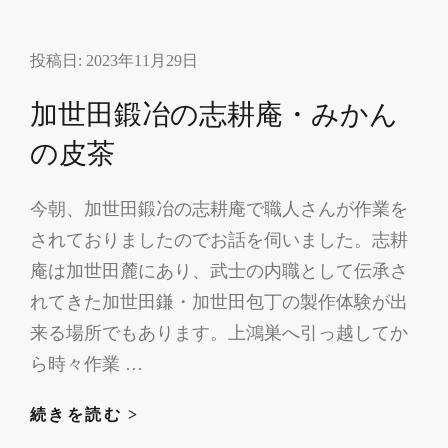
員
協
投稿日:
2023年11月29日
議
会
加世田鍛冶の志耕庵・みかん
の皮茶
今朝、加世田鍛冶の志耕庵で職人さんが作業を
されておりましたのでお話を伺いました。志耕
庵は加世田麓にあり、武士の内職として伝承さ
れてきた加世田鎌・加世田包丁の製作体験が出
来る場所でもあります。上鴻巣へ引っ越してか
ら時々作業 …
加
続きを読む >
世