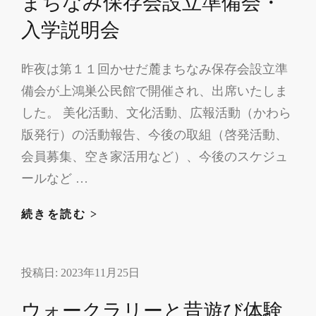
まちなみ保存会設立準備会・
入学説明会
昨夜は第１１回かせだ麓まちなみ保存会設立準
備会が上鴻巣公民館で開催され、出席いたしま
した。 美化活動、文化活動、広報活動（かわら
版発行）の活動報告、今後の取組（啓発活動、
会員募集、空き家活用など）、今後のスケジュ
ールなど …
ま
続きを読む >
ち
な
投稿日:
2023年11月25日
み
保
ウォークラリーと昔遊び体験
存