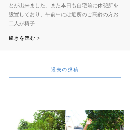
レ
とが出来ました。また本日も自宅前に休憩所を
ッ
設置しており、午前中には近所のご高齢の方お
ト
二人が椅子 …
等
設
掃
続きを読む >
置
除
道
投
具
稿
過去の投稿
な
ナ
ど
ビ
ゲ
ー
シ
ョ