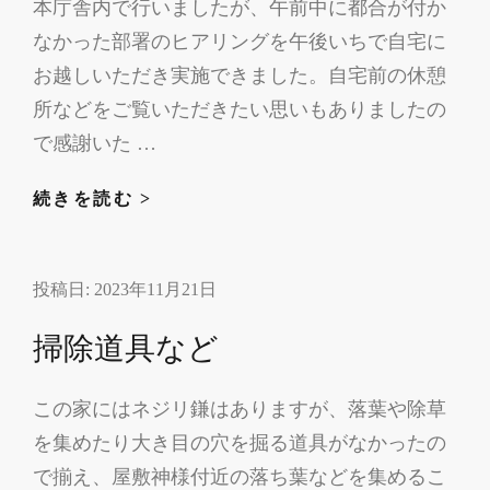
本庁舎内で行いましたが、午前中に都合が付か
なかった部署のヒアリングを午後いちで自宅に
お越しいただき実施できました。自宅前の休憩
所などをご覧いただきたい思いもありましたの
で感謝いた …
ヒ
続きを読む >
ア
リ
投稿日:
2023年11月21日
ン
グ・
掃除道具など
観
光
この家にはネジリ鎌はありますが、落葉や除草
パ
を集めたり大き目の穴を掘る道具がなかったの
ン
フ
で揃え、屋敷神様付近の落ち葉などを集めるこ