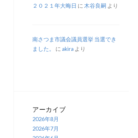
２０２１年大晦日
に
木谷良嗣
より
南さつま市議会議員選挙 当選でき
ました。
に
akira
より
アーカイブ
2026年8月
2026年7月