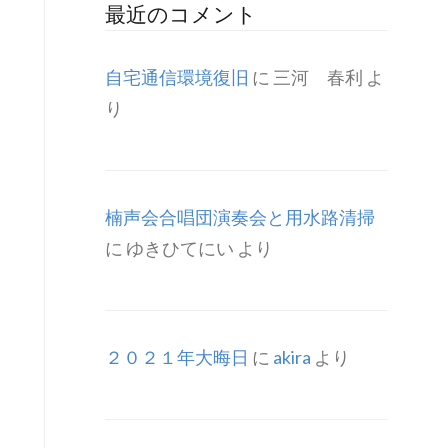
最近のコメント
自宅通信環境復旧
に
三河 春利
よ
り
楠声会合唱団演奏会と用水路清掃
に
ゆきひてにい
より
２０２１年大晦日
に
akira
より