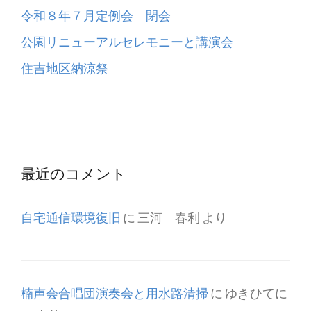
令和８年７月定例会 閉会
公園リニューアルセレモニーと講演会
住吉地区納涼祭
最近のコメント
自宅通信環境復旧
に
三河 春利
より
楠声会合唱団演奏会と用水路清掃
に
ゆきひてに