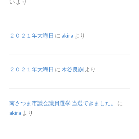
い
より
２０２１年大晦日
に
akira
より
２０２１年大晦日
に
木谷良嗣
より
南さつま市議会議員選挙 当選できました。
に
akira
より