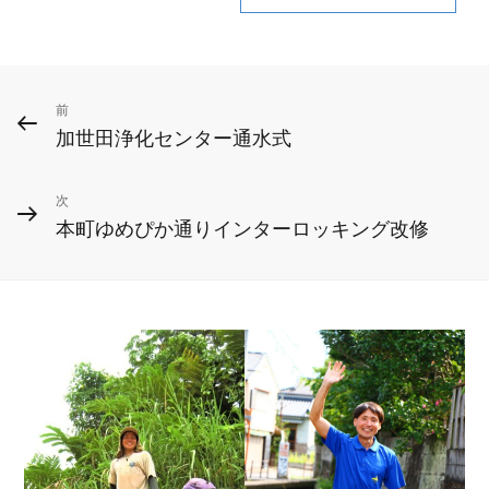
投
前
前
加世田浄化センター通水式
の
稿
投
ナ
次
次
稿
本町ゆめぴか通りインターロッキング改修
ビ
の
投
ゲ
稿
ー
シ
ョ
ン