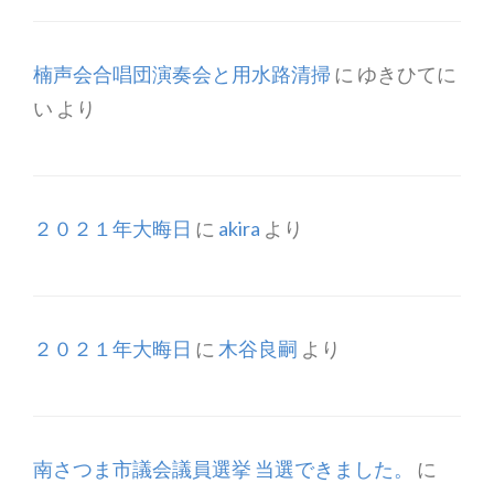
楠声会合唱団演奏会と用水路清掃
に
ゆきひてに
い
より
２０２１年大晦日
に
akira
より
２０２１年大晦日
に
木谷良嗣
より
南さつま市議会議員選挙 当選できました。
に