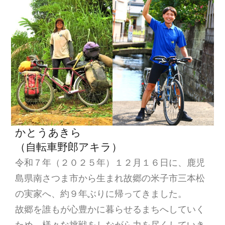
ョ
ン
かとうあきら
（自転車野郎アキラ）
令和７年（２０２５年）１２月１６日に、鹿児
島県南さつま市から生まれ故郷の米子市三本松
の実家へ、約９年ぶりに帰ってきました。
故郷を誰もが心豊かに暮らせるまちへしていく
ため、様々な挑戦をしながら力を尽くしていき