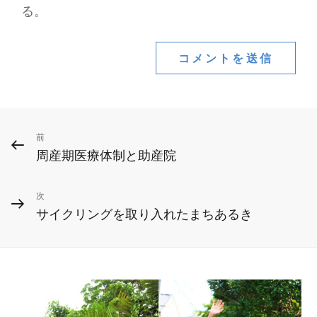
る。
投
前
前
周産期医療体制と助産院
の
稿
投
ナ
次
次
稿
サイクリングを取り入れたまちあるき
ビ
の
投
ゲ
稿
ー
シ