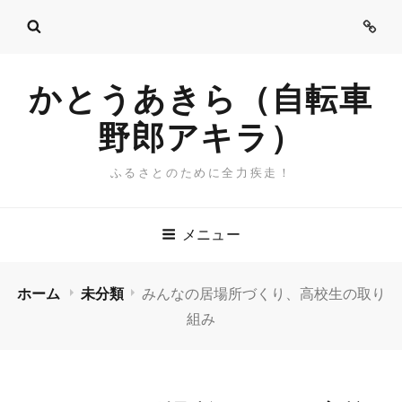
ご
挨
拶
かとうあきら（自転車
野郎アキラ）
ふるさとのために全力疾走！
メニュー
ホーム
未分類
みんなの居場所づくり、高校生の取り
組み