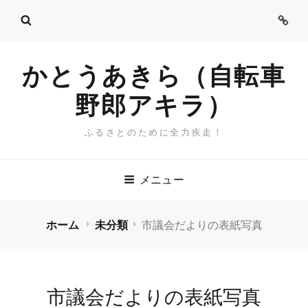
ご
挨
拶
かとうあきら（自転車
野郎アキラ）
ふるさとのために全力疾走！
メニュー
ホーム
未分類
市議会だよりの表紙写真
市議会だよりの表紙写真