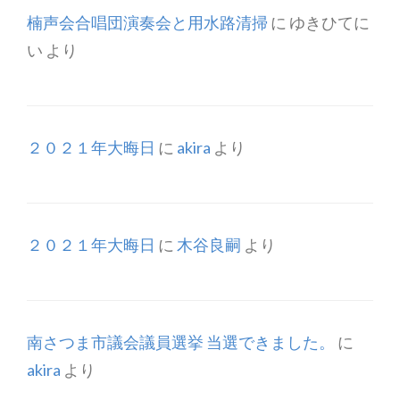
楠声会合唱団演奏会と用水路清掃
に
ゆきひてに
い
より
２０２１年大晦日
に
akira
より
２０２１年大晦日
に
木谷良嗣
より
南さつま市議会議員選挙 当選できました。
に
akira
より