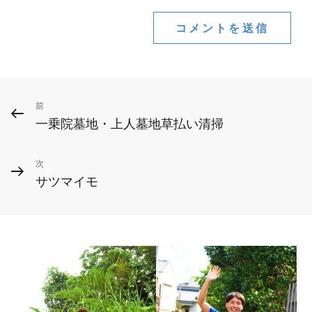
投
前
前
一乗院墓地・上人墓地草払い清掃
の
稿
投
ナ
次
次
稿
サツマイモ
ビ
の
投
ゲ
稿
ー
シ
ョ