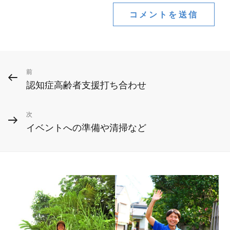
投
前
前
認知症高齢者支援打ち合わせ
の
稿
投
ナ
次
次
稿
イベントへの準備や清掃など
ビ
の
投
ゲ
稿
ー
シ
ョ
ン