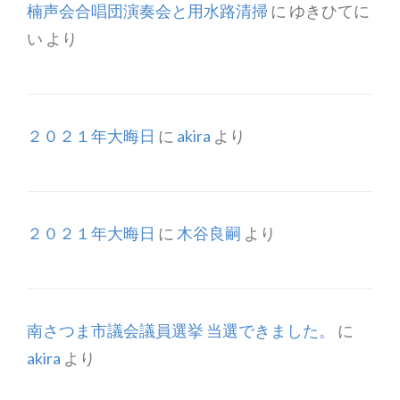
楠声会合唱団演奏会と用水路清掃
に
ゆきひてに
い
より
２０２１年大晦日
に
akira
より
２０２１年大晦日
に
木谷良嗣
より
南さつま市議会議員選挙 当選できました。
に
akira
より