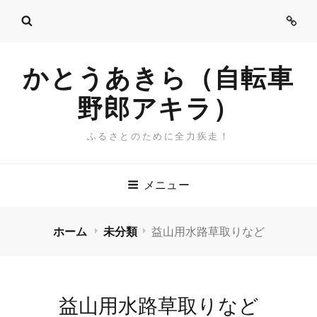
ご
挨
拶
かとうあきら（自転車
野郎アキラ）
ふるさとのために全力疾走！
メニュー
ホーム
未分類
益山用水路草取りなど
益山用水路草取りなど