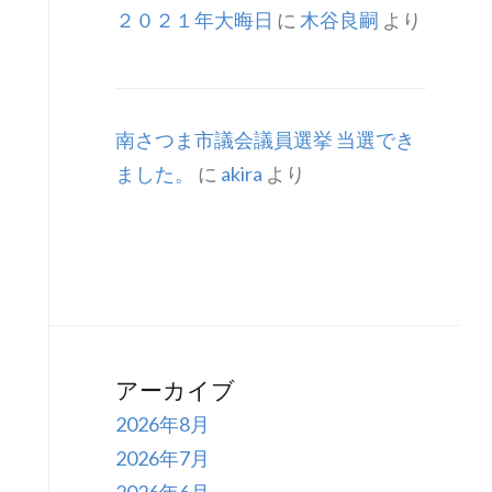
２０２１年大晦日
に
木谷良嗣
より
南さつま市議会議員選挙 当選でき
ました。
に
akira
より
アーカイブ
2026年8月
2026年7月