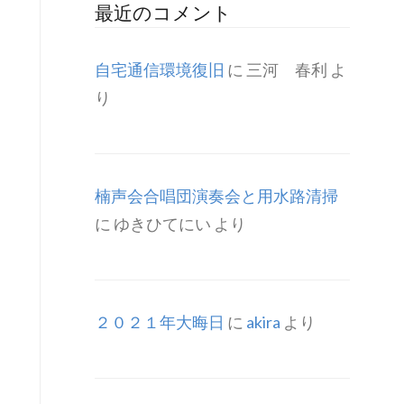
最近のコメント
自宅通信環境復旧
に
三河 春利
よ
り
楠声会合唱団演奏会と用水路清掃
に
ゆきひてにい
より
２０２１年大晦日
に
akira
より