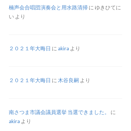
楠声会合唱団演奏会と用水路清掃
に
ゆきひてに
い
より
２０２１年大晦日
に
akira
より
２０２１年大晦日
に
木谷良嗣
より
南さつま市議会議員選挙 当選できました。
に
akira
より