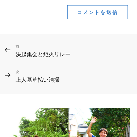
投
前
前
決起集会と炬火リレー
の
稿
投
ナ
次
次
稿
上人墓草払い清掃
ビ
の
投
ゲ
稿
ー
シ
ョ