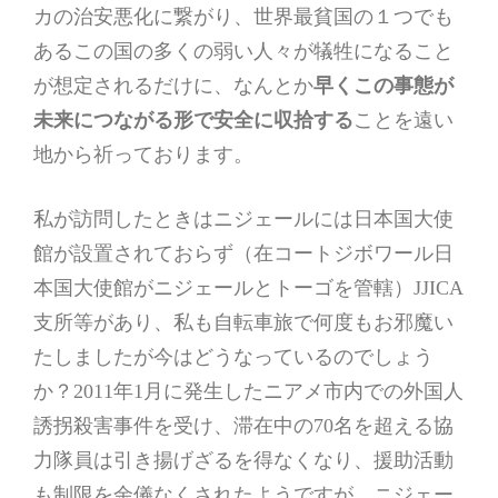
カの治安悪化に繋がり、世界最貧国の１つでも
あるこの国の多くの弱い人々が犠牲になること
が想定されるだけに、なんとか
早くこの事態が
未来につながる形で安全に収拾する
ことを遠い
地から祈っております。
私が訪問したときはニジェールには日本国大使
館が設置されておらず（在コートジボワール日
本国大使館がニジェールとトーゴを管轄）JJICA
支所等があり、私も自転車旅で何度もお邪魔い
たしましたが今はどうなっているのでしょう
か？2011年1月に発生したニアメ市内での外国人
誘拐殺害事件を受け、滞在中の70名を超える協
力隊員は引き揚げざるを得なくなり、援助活動
も制限を余儀なくされたようですが、ニジェー