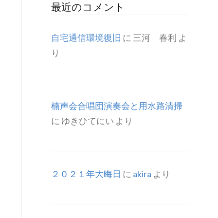
最近のコメント
自宅通信環境復旧
に
三河 春利
よ
り
楠声会合唱団演奏会と用水路清掃
に
ゆきひてにい
より
２０２１年大晦日
に
akira
より