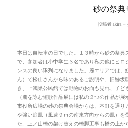
砂の祭典
投稿者
akira
–
本日は自転車の日でした。１３時から砂の祭典
で、参加者は小中学生３名であり私の他にヒロ
ンスの良い隊列になりました。麓エリアでは、
ん）で松山さんから味のあるご説明や、旧鯵坂
き、上鴻巣公民館では動物のお面も見れ、子ど
（麓を詠む短歌作品展には私の２つの作品が展
市役所広場の砂の祭典会場からは、本町を通り
や強い追風（風速９ｍの南東方向からの風）を
た。上ノ山橋の架け替えの橋脚工事も橋の上か