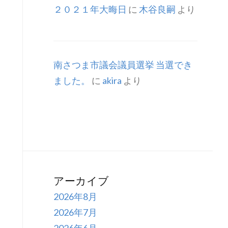
２０２１年大晦日
に
木谷良嗣
より
南さつま市議会議員選挙 当選でき
ました。
に
akira
より
アーカイブ
2026年8月
2026年7月