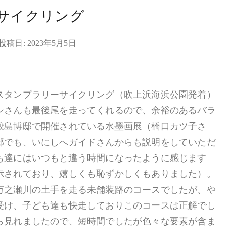
サイクリング
投稿日:
2023年5月5日
スタンプラリーサイクリング（吹上浜海浜公園発着）
シさんも最後尾を走ってくれるので、余裕のあるバラ
鮫島博邸で開催されている水墨画展（橋口カツ子さ
邸でも、いにしへガイドさんからも説明をしていただ
も達にはいつもと違う時間になったように感じます
示されており、嬉しくも恥ずかしくもありました）。
万之瀬川の土手を走る未舗装路のコースでしたが、や
受け、子ども達も快走しておりこのコースは正解でし
ら見れましたので、短時間でしたが色々な要素が含ま