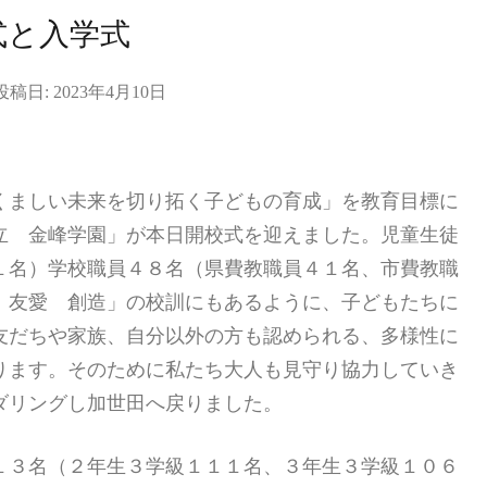
式と入学式
投稿日:
2023年4月10日
くましい未来を切り拓く子どもの育成」を教育目標に
立 金峰学園」が本日開校式を迎えました。児童生徒
１名）学校職員４８名（県費教職員４１名、市費教職
 友愛 創造」の校訓にもあるように、子どもたちに
友だちや家族、自分以外の方も認められる、多様性に
ります。そのために私たち大人も見守り協力していき
ダリングし加世田へ戻りました。
１３名（２年生３学級１１１名、３年生３学級１０６