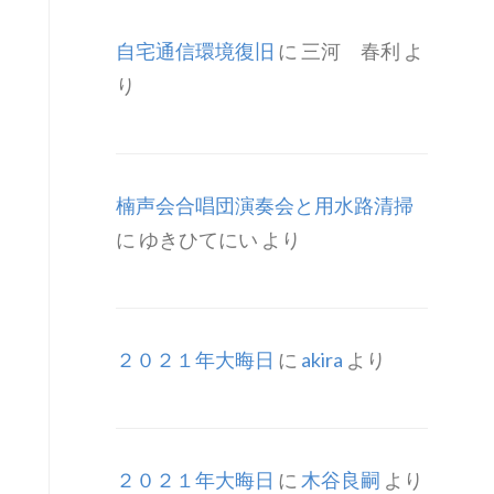
自宅通信環境復旧
に
三河 春利
よ
り
楠声会合唱団演奏会と用水路清掃
に
ゆきひてにい
より
２０２１年大晦日
に
akira
より
２０２１年大晦日
に
木谷良嗣
より