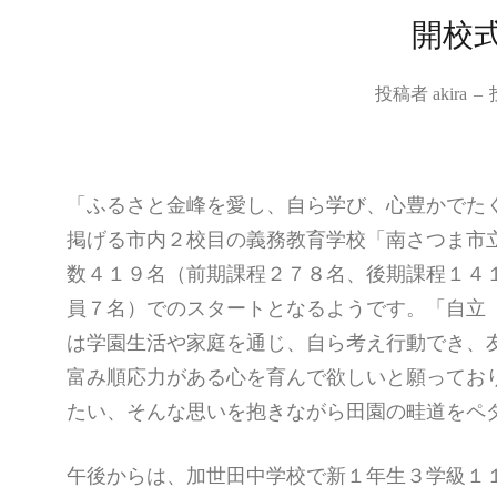
開校
投稿者
akira
–
「ふるさと金峰を愛し、自ら学び、心豊かでた
掲げる市内２校目の義務教育学校「南さつま市
数４１９名（前期課程２７８名、後期課程１４
員７名）でのスタートとなるようです。「自立
は学園生活や家庭を通じ、自ら考え行動でき、
富み順応力がある心を育んで欲しいと願ってお
たい、そんな思いを抱きながら田園の畦道をペ
午後からは、加世田中学校で新１年生３学級１