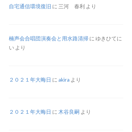
自宅通信環境復旧
に
三河 春利
より
楠声会合唱団演奏会と用水路清掃
に
ゆきひてに
い
より
２０２１年大晦日
に
akira
より
２０２１年大晦日
に
木谷良嗣
より