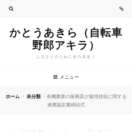
ご
挨
拶
かとうあきら（自転車
野郎アキラ）
ふるさとのために全力疾走！
メニュー
ホーム
未分類
有機農業の振興及び栽培技術に関する
連携協定書締結式