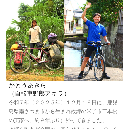
シ
ョ
ン
かとうあきら
（自転車野郎アキラ）
令和７年（２０２５年）１２月１６日に、鹿児
島県南さつま市から生まれ故郷の米子市三本松
の実家へ、約９年ぶりに帰ってきました。