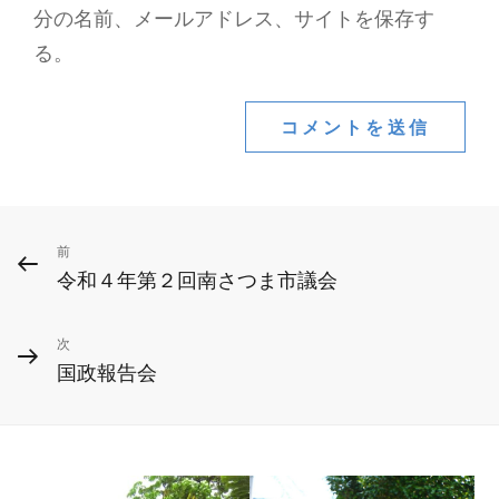
分の名前、メールアドレス、サイトを保存す
る。
投
前
前
令和４年第２回南さつま市議会
の
稿
投
ナ
次
次
稿
国政報告会
ビ
の
投
ゲ
稿
ー