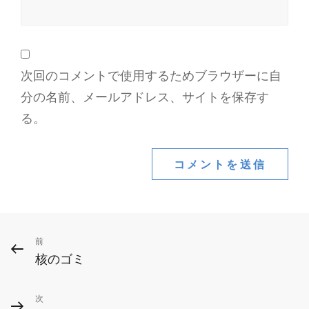
次回のコメントで使用するためブラウザーに自
分の名前、メールアドレス、サイトを保存す
る。
投
前
前
核のゴミ
の
稿
投
ナ
次
次
稿