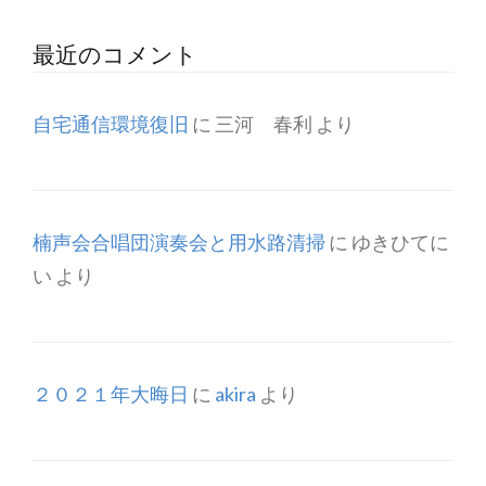
最近のコメント
自宅通信環境復旧
に
三河 春利
より
楠声会合唱団演奏会と用水路清掃
に
ゆきひてに
い
より
２０２１年大晦日
に
akira
より