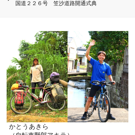
国道２２６号 笠沙道路開通式典
ビ
の
投
ゲ
稿
ー
シ
ョ
ン
かとうあきら