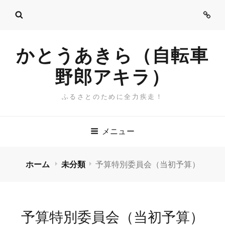
ご
挨
拶
かとうあきら（自転車
野郎アキラ）
ふるさとのために全力疾走！
メニュー
ホーム
未分類
予算特別委員会（当初予算）
予算特別委員会（当初予算）