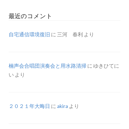
最近のコメント
自宅通信環境復旧
に
三河 春利
より
楠声会合唱団演奏会と用水路清掃
に
ゆきひてに
い
より
２０２１年大晦日
に
akira
より