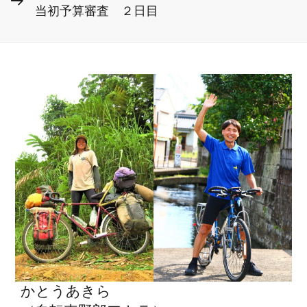
稿
当初予算審査 ２日目
ビ
の
投
ゲ
稿
ー
シ
ョ
ン
かとうあきら