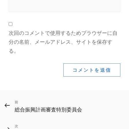
次回のコメントで使用するためブラウザーに自
分の名前、メールアドレス、サイトを保存す
る。
投
前
前
総合振興計画審査特別委員会
の
稿
投
ナ
次
次