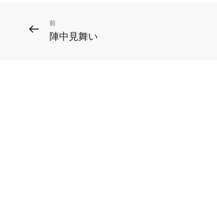
投
前
前
陣中見舞い
の
稿
投
ナ
稿
ビ
ゲ
ー
シ
ョ
ン