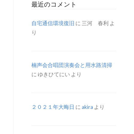
最近のコメント
自宅通信環境復旧
に
三河 春利
よ
り
楠声会合唱団演奏会と用水路清掃
に
ゆきひてにい
より
２０２１年大晦日
に
akira
より