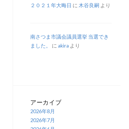
２０２１年大晦日
に
木谷良嗣
より
南さつま市議会議員選挙 当選でき
ました。
に
akira
より
アーカイブ
2026年8月
2026年7月