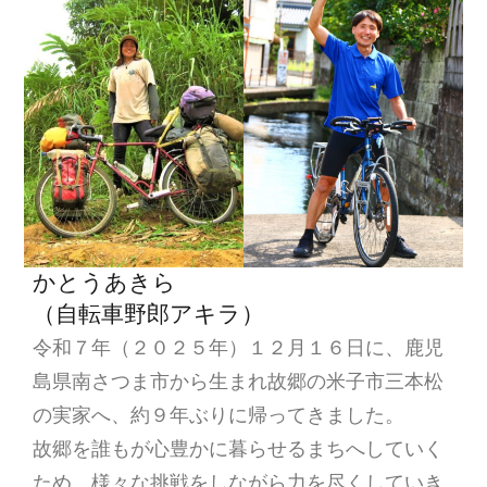
ョ
ン
かとうあきら
（自転車野郎アキラ）
令和７年（２０２５年）１２月１６日に、鹿児
島県南さつま市から生まれ故郷の米子市三本松
の実家へ、約９年ぶりに帰ってきました。
故郷を誰もが心豊かに暮らせるまちへしていく
ため、様々な挑戦をしながら力を尽くしていき