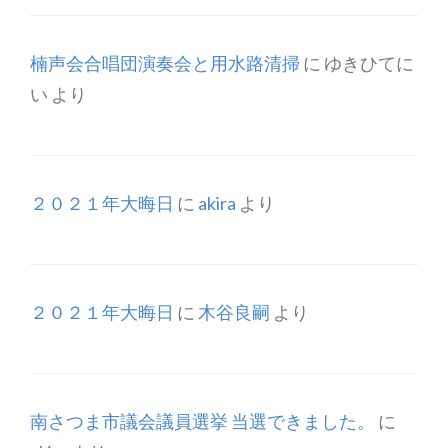
楠声会合唱団演奏会と用水路清掃
に
ゆきひてに
い
より
２０２１年大晦日
に
akira
より
２０２１年大晦日
に
木谷良嗣
より
南さつま市議会議員選挙 当選できました。
に