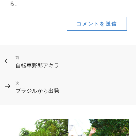
る。
投
前
前
自転車野郎アキラ
の
稿
投
ナ
次
次
稿
ブラジルから出発
ビ
の
投
ゲ
稿
ー
シ